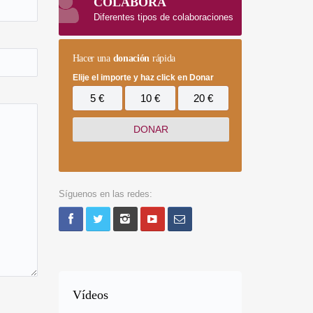
COLABORA
Diferentes tipos de colaboraciones
Hacer una
donación
rápida
Elije el importe y haz click en Donar
5 €
10 €
20 €
Síguenos en las redes:
Vídeos