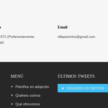
o
Email
 972 (Preferentemente
villapeixinho@gmail.com
pp)
MENÚ
ÚLTIMOS TWEETS
Peixiños en adopción
SÍGUENOS EN TWITTER
l
Quiénes somos
Qué ofrecemos