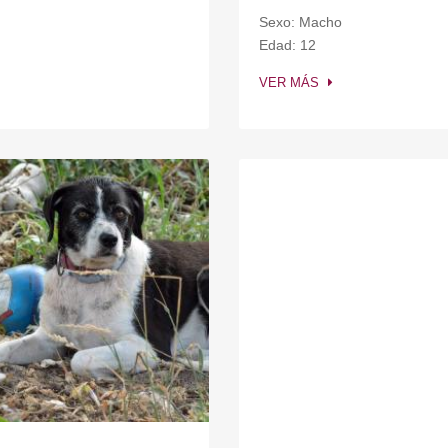
Sexo: Macho
Edad: 12
VER MÁS