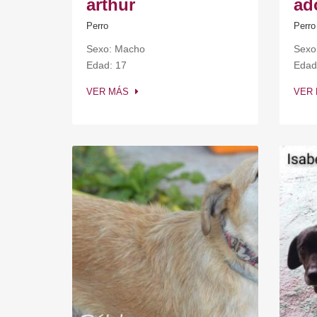
arthur
ad
Perro
Perro
Sexo: Macho
Sexo
Edad: 17
Edad
VER MÁS
VER