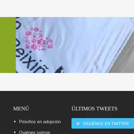
MENÚ
ÚLTIMOS TWEETS
Peixiños en adopción
SÍGUENOS EN TWITTER
l
Quiénes somos