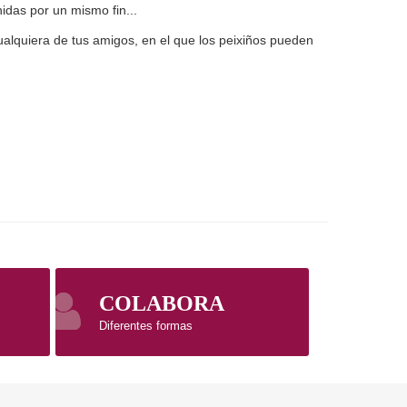
idas por un mismo fin...
cualquiera de tus amigos, en el que los peixiños pueden
COLABORA
Diferentes formas