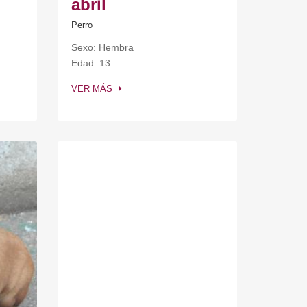
abril
Perro
Sexo: Hembra
Edad: 13
VER MÁS