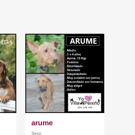
arume
Sexo: