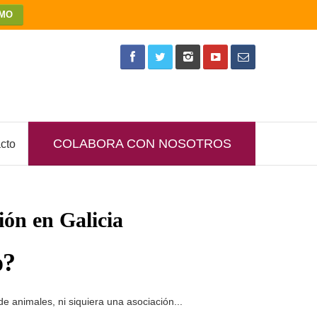
MO
COLABORA CON NOSOTROS
cto
ión en Galicia
o?
 de animales, ni siquiera una asociación...