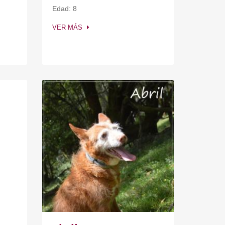
Edad: 8
VER MÁS