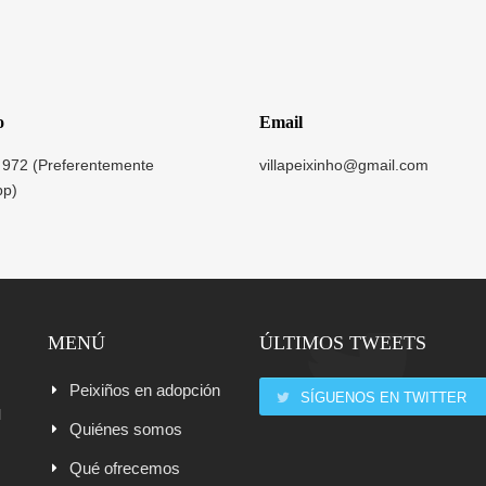
o
Email
 972 (Preferentemente
villapeixinho@gmail.com
pp)
MENÚ
ÚLTIMOS TWEETS
Peixiños en adopción
SÍGUENOS EN TWITTER
l
Quiénes somos
Qué ofrecemos