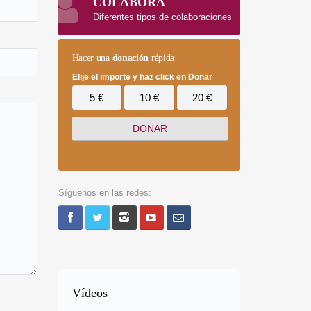
COLABORA
Diferentes tipos de colaboraciones
Hacer una
donación
rápida
Elije el importe y haz click en Donar
5 €
10 €
20 €
Síguenos en las redes:
Vídeos