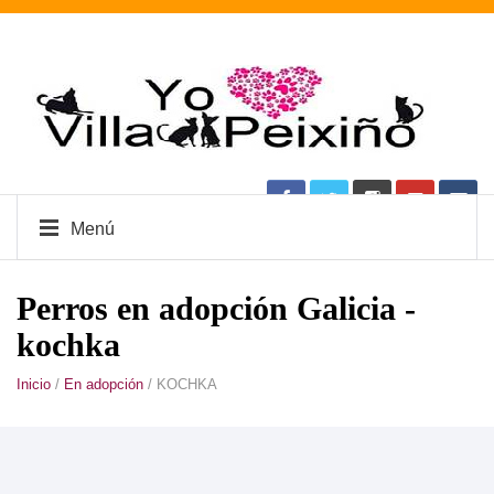
TODO LO QUE BUSCAS A UN SOLO CLICK EN AMAZON.ES
VER CÓMO
Menú
Perros en adopción Galicia -
kochka
Inicio
/
En adopción
/ KOCHKA